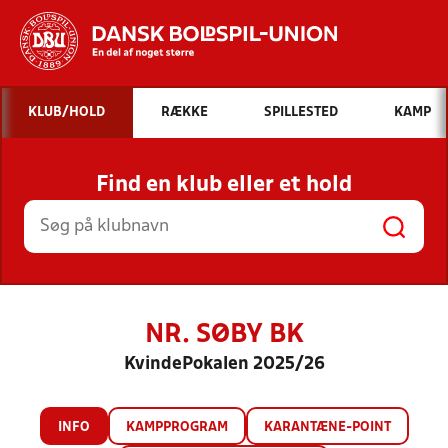
Hvad vil du søge efter?
KLUB/HOLD
RÆKKE
SPILLESTED
KAMP
INDHOLD OG NYHEDER
Find en klub eller et hold
STILLINGER, RESULTATER, KLUBBER OG
HOLD
NR. SØBY BK
KvindePokalen 2025/26
INFO
KAMPPROGRAM
KARANTÆNE-POINT