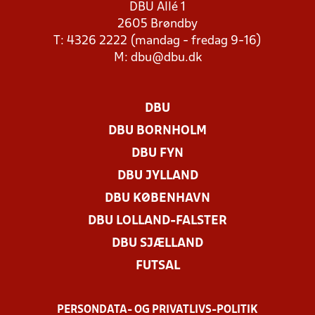
DBU Allé 1
2605 Brøndby
T: 4326 2222 (mandag - fredag 9-16)
M:
dbu@dbu.dk
DBU
DBU BORNHOLM
DBU FYN
DBU JYLLAND
DBU KØBENHAVN
DBU LOLLAND-FALSTER
DBU SJÆLLAND
FUTSAL
PERSONDATA- OG PRIVATLIVS-POLITIK