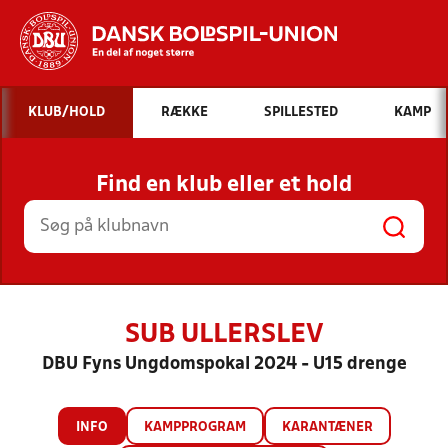
Hvad vil du søge efter?
KLUB/HOLD
RÆKKE
SPILLESTED
KAMP
INDHOLD OG NYHEDER
Find en klub eller et hold
STILLINGER, RESULTATER, KLUBBER OG
HOLD
SUB ULLERSLEV
DBU Fyns Ungdomspokal 2024 - U15 drenge
INFO
KAMPPROGRAM
KARANTÆNER