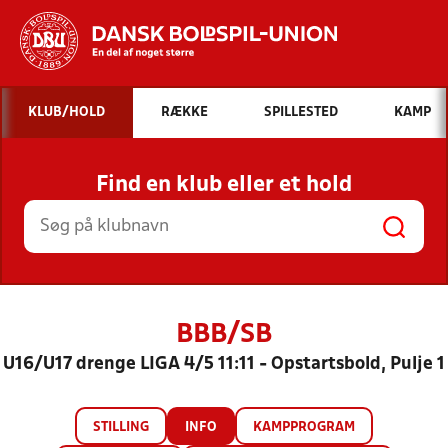
Hvad vil du søge efter?
KLUB/HOLD
RÆKKE
SPILLESTED
KAMP
INDHOLD OG NYHEDER
Find en klub eller et hold
STILLINGER, RESULTATER, KLUBBER OG
HOLD
BBB/SB
U16/U17 drenge LIGA 4/5 11:11 - Opstartsbold, Pulje 1
STILLING
INFO
KAMPPROGRAM