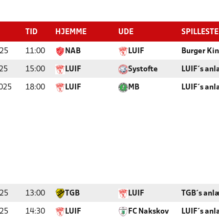
TID
HJEMME
UDE
SPILLEST
025
11:00
NAB
LUIF
Burger Kin
25
15:00
LUIF
Systofte
LUIF´s an
025
18:00
LUIF
MB
LUIF´s an
025
13:00
TGB
LUIF
TGB´s anl
025
14:30
LUIF
FC Nakskov
LUIF´s an