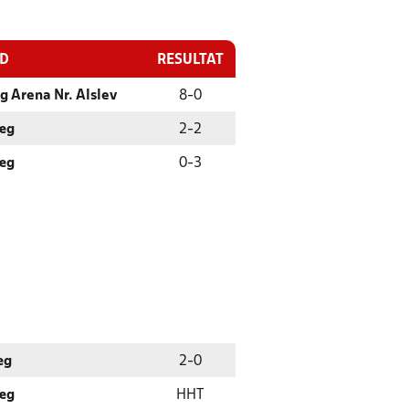
ED
RESULTAT
g Arena Nr. Alslev
8
-
0
læg
2
-
2
læg
0
-
3
æg
2
-
0
læg
HHT