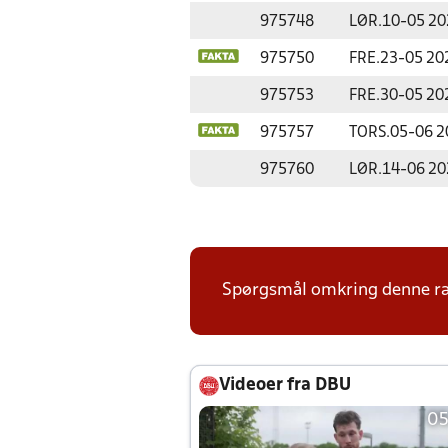
975748
LØR.
10-05 20
975750
FRE.
23-05 20
975753
FRE.
30-05 20
975757
TORS.
05-06 2
975760
LØR.
14-06 20
Spørgsmål omkring denne ræk
Videoer fra DBU
05