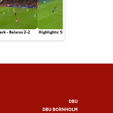
rk - Belarus 2-2
Highlights: Skotland - Danmark 4-2
J
E
DBU
DBU BORNHOLM