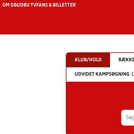
OM DBU
DBU TV
FANS & BILLETTER
KLUB/HOLD
RÆKK
UDVIDET KAMPSØGNING