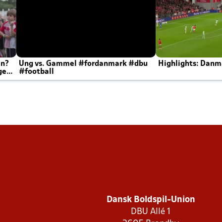
en?
Ung vs. Gammel #fordanmark #dbu
Highlights: Danma
ger
#football
Dansk Boldspil-Union
DBU Allé 1