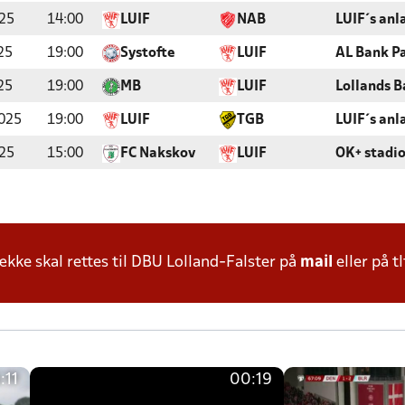
25
14:00
LUIF
NAB
LUIF´s an
25
19:00
Systofte
LUIF
AL Bank P
25
19:00
MB
LUIF
Lollands B
025
19:00
LUIF
TGB
LUIF´s an
25
15:00
FC Nakskov
LUIF
OK+ stadi
ke skal rettes til DBU Lolland-Falster på
mail
eller på tl
:11
00:19