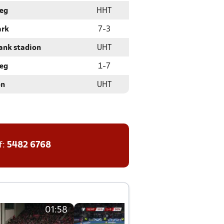
læg
HHT
ark
7
-
3
ank stadion
UHT
læg
1
-
7
on
UHT
f:
5482 6768
01:58
01:58