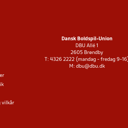
Dansk Boldspil-Union
DBU Allé 1
2605 Brøndby
T: 4326 2222 (mandag - fredag 9-16
M:
dbu@dbu.dk
ger
ik
 vilkår