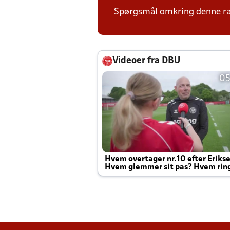
Spørgsmål omkring denne ræk
Videoer fra DBU
05
Hvem overtager nr.10 efter Eriks
Hvem glemmer sit pas? Hvem rin
Joachim altid til efter kampe?