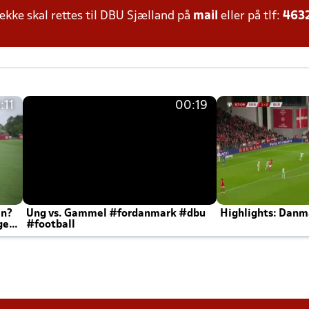
ke skal rettes til DBU Sjælland på
mail
eller på tlf:
463
:11
00:19
en?
Ung vs. Gammel #fordanmark #dbu
Highlights: Danma
ger
#football