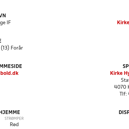
VN
ge IF
Kirke
E
 (13) Forår
EMMESIDE
SP
bold.dk
Kirke H
Sta
4070 K
Tlf
 HJEMME
DIS
STRØMPER
Rød