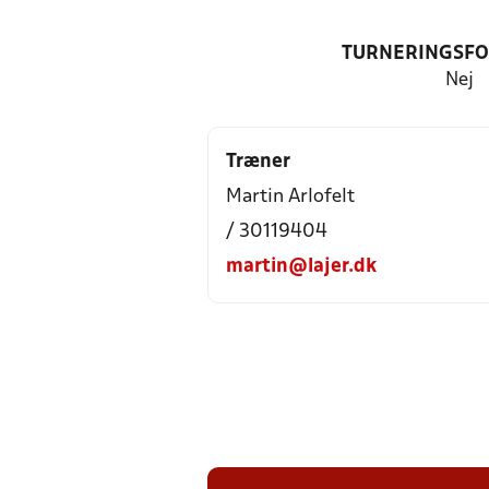
TURNERINGSF
Nej
Træner
Martin Arlofelt
/ 30119404
martin@lajer.dk