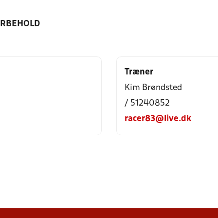
ORBEHOLD
Træner
Kim Brøndsted
/ 51240852
racer83@live.dk