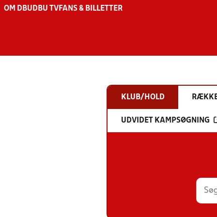
OM DBU
DBU TV
FANS & BILLETTER
KLUB/HOLD
RÆKK
UDVIDET KAMPSØGNING