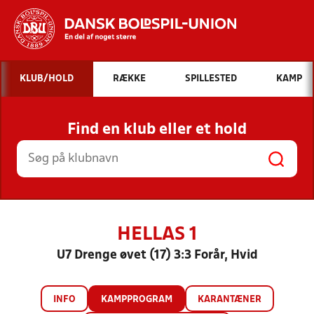
Hvad vil du søge efter?
KLUB/HOLD
RÆKKE
SPILLESTED
KAMP
INDHOLD OG NYHEDER
Find en klub eller et hold
STILLINGER, RESULTATER, KLUBBER OG
HOLD
HELLAS 1
U7 Drenge øvet (17) 3:3 Forår, Hvid
INFO
KAMPPROGRAM
KARANTÆNER