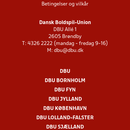
Betingelser og vilkår
Dansk Boldspil-Union
DBU Allé 1
2605 Brøndby
T: 4326 2222 (mandag - fredag 9-16)
M:
dbu@dbu.dk
DBU
DBU BORNHOLM
DBU FYN
DBU JYLLAND
DBU KØBENHAVN
DBU LOLLAND-FALSTER
DBU SJÆLLAND