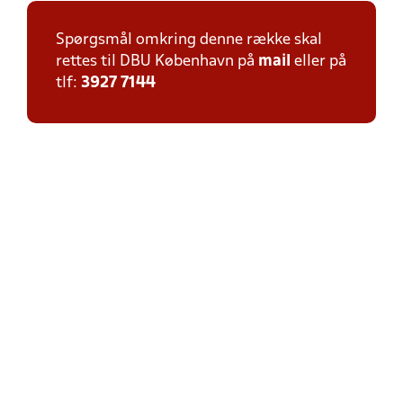
Spørgsmål omkring denne række skal
rettes til DBU København på
mail
eller på
tlf:
3927 7144