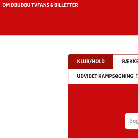
OM DBU
DBU TV
FANS & BILLETTER
KLUB/HOLD
RÆKK
UDVIDET KAMPSØGNING