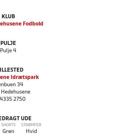
KLUB
ehusene Fodbold
PULJE
Pulje 4
ILLESTED
ene Idrætspark
enbuen 34
 Hedehusene
: 4335 2750
LEDRAGT UDE
SHORTS
STRØMPER
Grøn
Hvid