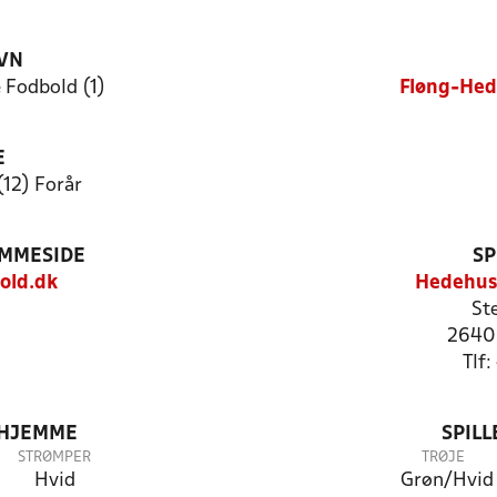
VN
Fodbold (1)
Fløng-Hed
E
(12) Forår
EMMESIDE
SP
old.dk
Hedehus
St
2640
Tlf
 HJEMME
SPIL
STRØMPER
TRØJE
Hvid
Grøn/Hvid