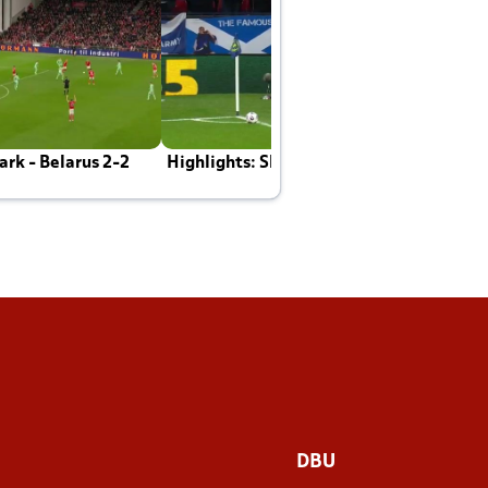
rk - Belarus 2-2
Highlights: Skotland - Danmark 4-2
J
E
DBU