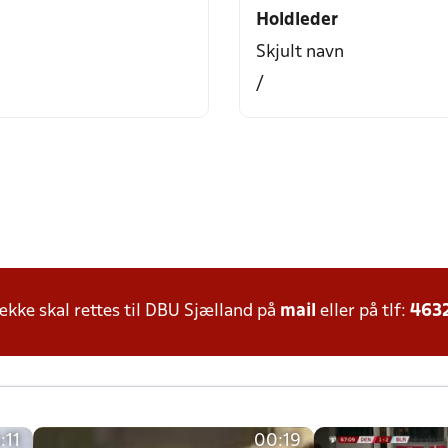
Holdleder
Skjult navn
/
ke skal rettes til DBU Sjælland på
mail
eller på tlf:
463
:11
00:19