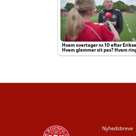
Hvem overtager nr.10 efter Eriks
Hvem glemmer sit pas? Hvem rin
Joachim altid til efter kampe?
Nyhedsbreve