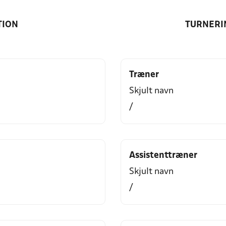
TION
TURNERI
Træner
Skjult navn
/
Assistenttræner
Skjult navn
/