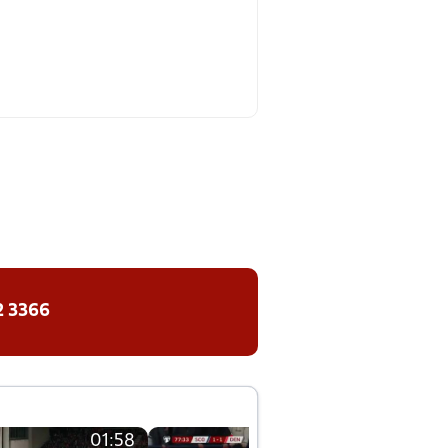
2 3366
01:58
01:58