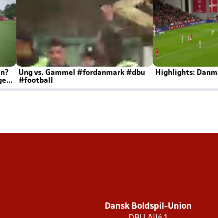
en?
Ung vs. Gammel #fordanmark #dbu
Highlights: Danma
ger
#football
Dansk Boldspil-Union