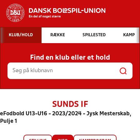
Hvad vil du søge efter?
KLUB/HOLD
RÆKKE
SPILLESTED
KAMP
INDHOLD OG NYHEDER
Find en klub eller et hold
STILLINGER, RESULTATER, KLUBBER OG
HOLD
SUNDS IF
eFodbold U13-U16 - 2023/2024 - Jysk Mesterskab,
Pulje 1