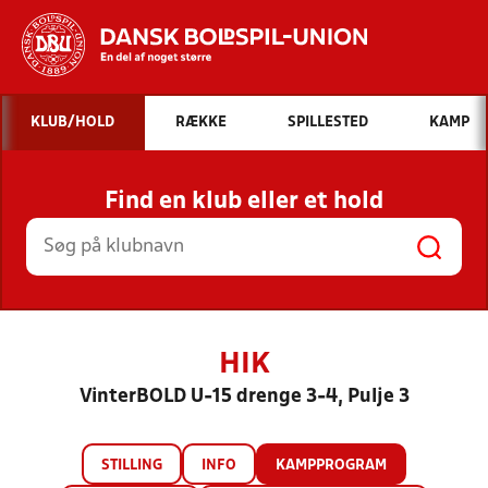
Hvad vil du søge efter?
KLUB/HOLD
RÆKKE
SPILLESTED
KAMP
INDHOLD OG NYHEDER
Find en klub eller et hold
STILLINGER, RESULTATER, KLUBBER OG
HOLD
HIK
VinterBOLD U-15 drenge 3-4, Pulje 3
STILLING
INFO
KAMPPROGRAM