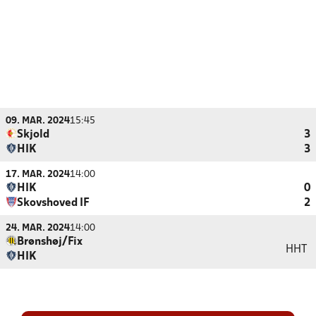
09. MAR. 2024
15:45
Skjold
3
HIK
3
17. MAR. 2024
14:00
HIK
0
Skovshoved IF
2
24. MAR. 2024
14:00
Brønshøj/Fix
HHT
HIK