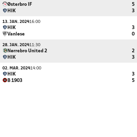
Østerbro IF
5
HIK
3
13. JAN. 2024
16:00
HIK
3
Vanløse
0
28. JAN. 2024
11:30
Nørrebro United 2
2
HIK
3
02. MAR. 2024
14:00
HIK
3
B 1903
5