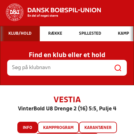
Hvad vil du søge efter?
KLUB/HOLD
RÆKKE
SPILLESTED
KAMP
INDHOLD OG NYHEDER
Find en klub eller et hold
STILLINGER, RESULTATER, KLUBBER OG
HOLD
VESTIA
VinterBold U8 Drenge 2 (16) 5:5, Pulje 4
INFO
KAMPPROGRAM
KARANTÆNER