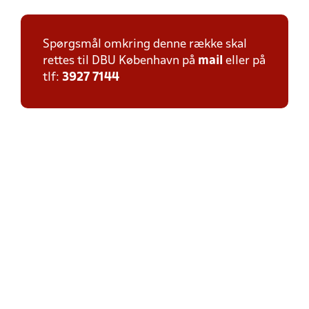
Spørgsmål omkring denne række skal
rettes til DBU København på
mail
eller på
tlf:
3927 7144