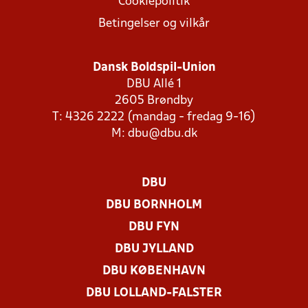
Cookiepolitik
Betingelser og vilkår
Dansk Boldspil-Union
DBU Allé 1
2605 Brøndby
T: 4326 2222 (mandag - fredag 9-16)
M:
dbu@dbu.dk
DBU
DBU BORNHOLM
DBU FYN
DBU JYLLAND
DBU KØBENHAVN
DBU LOLLAND-FALSTER