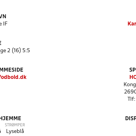
VN
e IF
Kar
E
ge 2 (16) 5:5
EMMESIDE
SP
fodbold.dk
H
Kong
2690
Tlf
 HJEMME
DIS
STRØMPER
å
Lyseblå