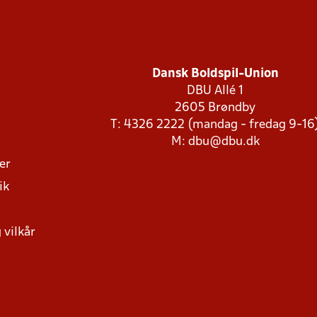
Dansk Boldspil-Union
DBU Allé 1
2605 Brøndby
T: 4326 2222 (mandag - fredag 9-16
M:
dbu@dbu.dk
ger
ik
 vilkår