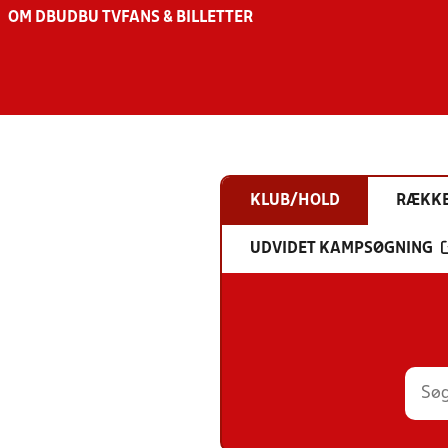
OM DBU
DBU TV
FANS & BILLETTER
KLUB/HOLD
RÆKK
UDVIDET KAMPSØGNING