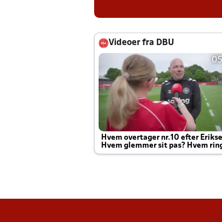
Videoer fra DBU
05
Hvem overtager nr.10 efter Eriks
Hvem glemmer sit pas? Hvem rin
Joachim altid til efter kampe?