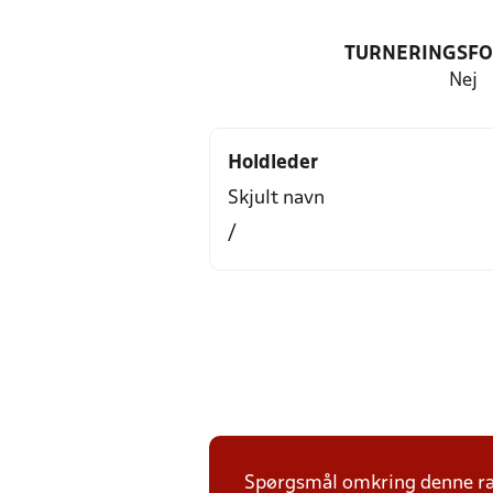
TURNERINGSF
Nej
Holdleder
Skjult navn
/
Spørgsmål omkring denne ræ