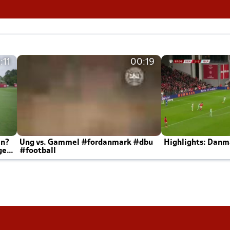
:11
00:19
en?
Ung vs. Gammel #fordanmark #dbu
Highlights: Danma
ger
#football