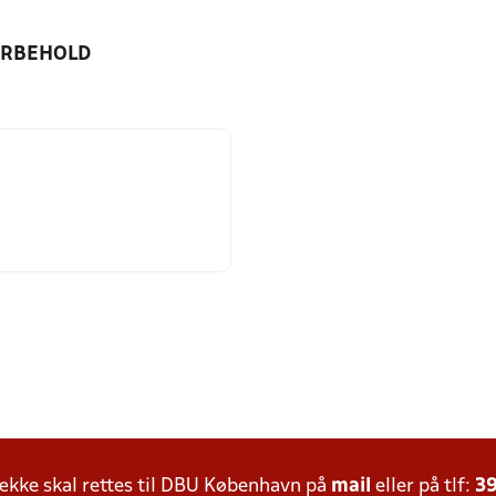
ORBEHOLD
kke skal rettes til DBU København på
mail
eller på tlf:
39