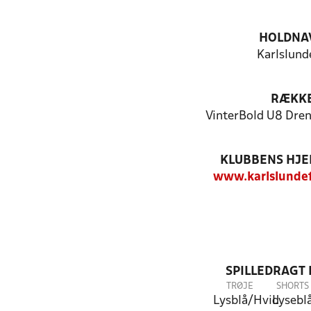
HOLDNA
Karlslund
RÆKK
VinterBold U8 Dren
KLUBBENS HJ
www.karlslunde
SPILLEDRAGT
TRØJE
SHORTS
Lysblå/Hvid
Lysebl