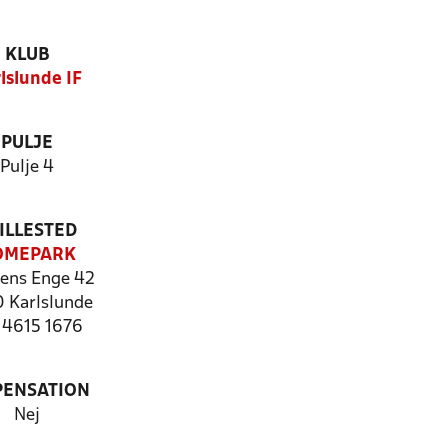
KLUB
lslunde IF
PULJE
Pulje 4
ILLESTED
OMEPARK
ens Enge 42
 Karlslunde
: 4615 1676
PENSATION
Nej