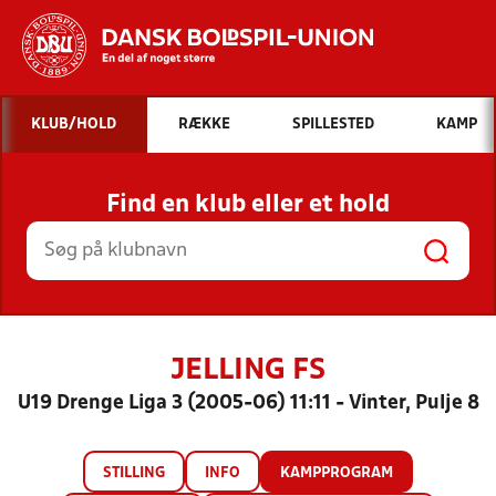
Hvad vil du søge efter?
KLUB/HOLD
RÆKKE
SPILLESTED
KAMP
INDHOLD OG NYHEDER
Find en klub eller et hold
STILLINGER, RESULTATER, KLUBBER OG
HOLD
JELLING FS
U19 Drenge Liga 3 (2005-06) 11:11 - Vinter, Pulje 8
STILLING
INFO
KAMPPROGRAM