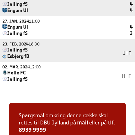
Jelling fS
4
Engum UI
4
27. JAN. 2024
11:00
Engum UI
4
Jelling fS
3
23. FEB. 2024
18:30
Jelling fS
UHT
Esbjerg fB
02. MAR. 2024
12:00
Helle FC
HHT
Jelling fS
Spørgsmål omkring denne række skal
rettes til DBU Jylland på
mail
eller på tlf:
8939 9999