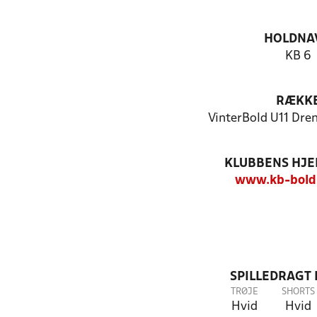
HOLDNA
KB 6
RÆKK
VinterBold U11 Dren
KLUBBENS HJ
www.kb-bold
SPILLEDRAGT
TRØJE
SHORTS
Hvid
Hvid