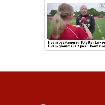
05
Hvem overtager nr.10 efter Eriks
Hvem glemmer sit pas? Hvem rin
Joachim altid til efter kampe?