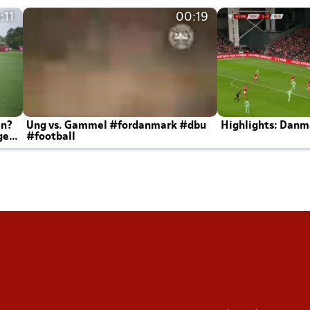
:11
00:19
en?
Ung vs. Gammel #fordanmark #dbu
Highlights: Danma
ger
#football