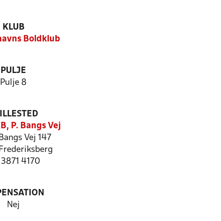
KLUB
avns Boldklub
PULJE
Pulje 8
ILLESTED
B, P. Bangs Vej
Bangs Vej 147
Frederiksberg
: 3871 4170
PENSATION
Nej