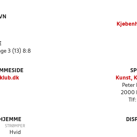
VN
Kjøbenh
E
ge 3 (13) 8:8
EMMESIDE
SP
klub.dk
Kunst, K
Peter 
2000 
Tlf
 HJEMME
DIS
STRØMPER
Hvid