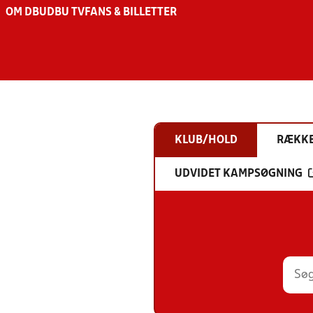
OM DBU
DBU TV
FANS & BILLETTER
KLUB/HOLD
RÆKK
UDVIDET KAMPSØGNING