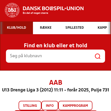
Hvad vil du søge efter?
KLUB/HOLD
RÆKKE
SPILLESTED
KAMP
INDHOLD OG NYHEDER
Find en klub eller et hold
STILLINGER, RESULTATER, KLUBBER OG
HOLD
AAB
U13 Drenge Liga 3 (2012) 11:11 - forår 2025, Pulje 731
STILLING
INFO
KAMPPROGRAM