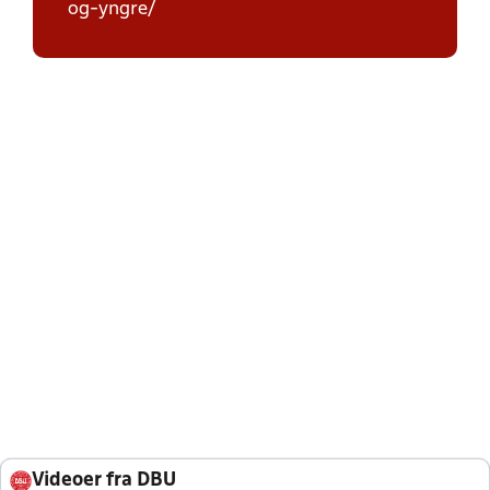
og-yngre/
Videoer fra DBU