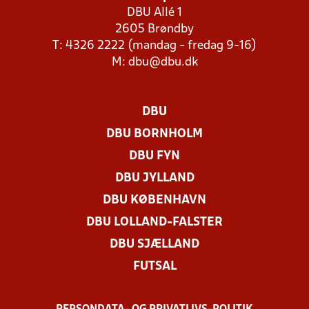
DBU Allé 1
2605 Brøndby
T: 4326 2222 (mandag - fredag 9-16)
M:
dbu@dbu.dk
DBU
DBU BORNHOLM
DBU FYN
DBU JYLLAND
DBU KØBENHAVN
DBU LOLLAND-FALSTER
DBU SJÆLLAND
FUTSAL