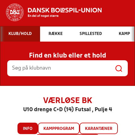
Hvad vil du søge efter?
KLUB/HOLD
RÆKKE
SPILLESTED
KAMP
INDHOLD OG NYHEDER
Find en klub eller et hold
STILLINGER, RESULTATER, KLUBBER OG
HOLD
VÆRLØSE BK
U10 drenge C+D (14) Futsal , Pulje 4
INFO
KAMPPROGRAM
KARANTÆNER