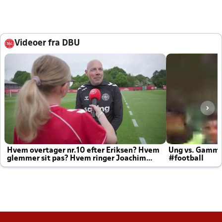
Videoer fra DBU
Hvem overtager nr.10 efter Eriksen? Hvem
Ung vs. Gamm
glemmer sit pas? Hvem ringer Joachim
#football
altid til efter kampe?