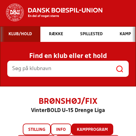
Hvad vil du søge efter?
KLUB/HOLD
RÆKKE
SPILLESTED
KAMP
INDHOLD OG NYHEDER
Find en klub eller et hold
STILLINGER, RESULTATER, KLUBBER OG
HOLD
BRØNSHØJ/FIX
VinterBOLD U-15 Drenge Liga
STILLING
INFO
KAMPPROGRAM