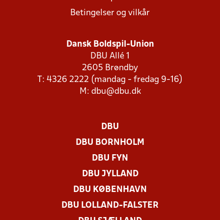
Betingelser og vilkår
Dansk Boldspil-Union
DBU Allé 1
2605 Brøndby
T: 4326 2222 (mandag - fredag 9-16)
M:
dbu@dbu.dk
DBU
DBU BORNHOLM
DBU FYN
DBU JYLLAND
DBU KØBENHAVN
DBU LOLLAND-FALSTER