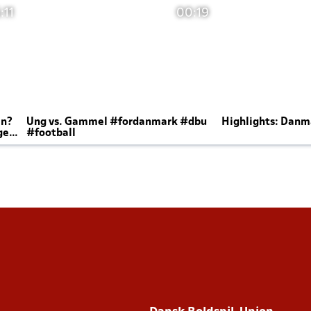
:11
00:19
en?
Ung vs. Gammel #fordanmark #dbu
Highlights: Danma
ger
#football