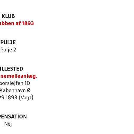
KLUB
ubben af 1893
PULJE
Pulje 2
ILLESTED
anemølleanlæg.
porsløjfen 10
København Ø
29 1893 (Vagt)
PENSATION
Nej