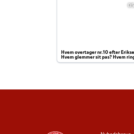
05
Hvem overtager nr.10 efter Eriks
Hvem glemmer sit pas? Hvem rin
Joachim altid til efter kampe?