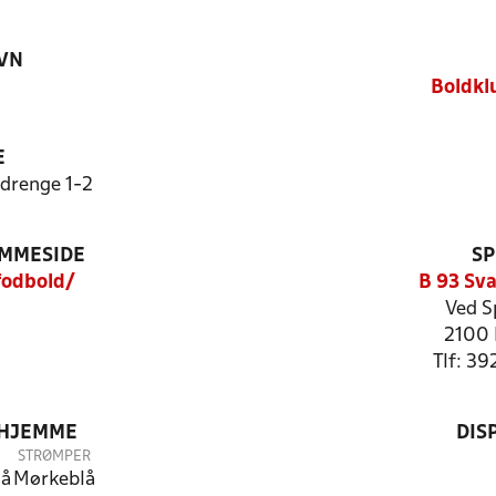
VN
Boldkl
E
drenge 1-2
EMMESIDE
SP
odbold/
B 93 Sv
Ved S
2100 
Tlf: 39
 HJEMME
DIS
STRØMPER
lå
Mørkeblå