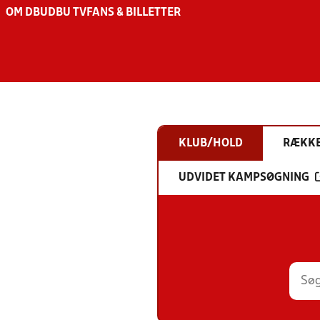
OM DBU
DBU TV
FANS & BILLETTER
KLUB/HOLD
RÆKK
UDVIDET KAMPSØGNING