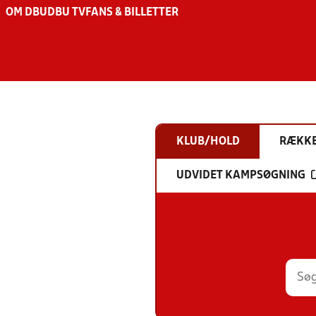
OM DBU
DBU TV
FANS & BILLETTER
KLUB/HOLD
RÆKK
UDVIDET KAMPSØGNING