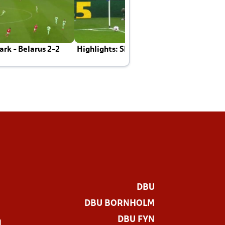
rk - Belarus 2-2
Highlights: Skotland - Danmark 4-2
J
E
DBU
DBU BORNHOLM
DBU FYN
)