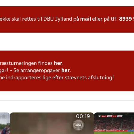
ke skal rettes til DBU Jylland på
mail
eller på tlf:
8939
ræsturneringen findes
her
.
ngør! - Se arrangøropgaver
her
.
erne indrapporteres lige efter stævnets afslutning!
:11
00:19