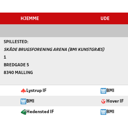
HJEMME
UDE
SPILLESTED:
SKÅDE BRUGSFORENING ARENA (BMI KUNSTGRÆS)
1
BREDGADE 5
8340 MALLING
Lystrup IF
BMI
BMI
Hover IF
Hedensted IF
BMI