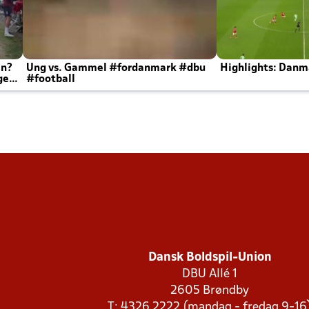
en?
Ung vs. Gammel #fordanmark #dbu
Highlights: Danma
ger
#football
Dansk Boldspil-Union
DBU Allé 1
2605 Brøndby
T: 4326 2222 (mandag - fredag 9-16