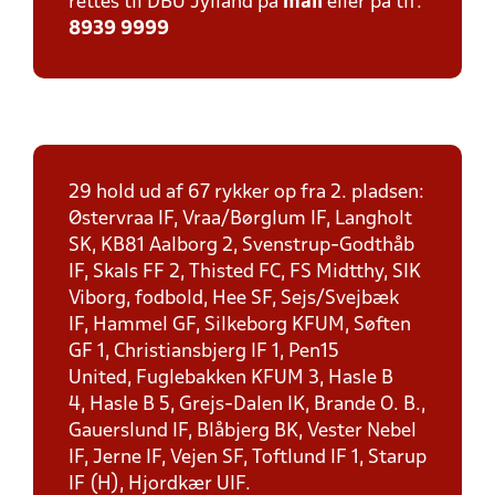
rettes til DBU Jylland på
mail
eller på tlf:
8939 9999
29 hold ud af 67 rykker op fra 2. pladsen:
Østervraa IF, Vraa/Børglum IF, Langholt
SK, KB81 Aalborg 2, Svenstrup-Godthåb
IF, Skals FF 2, Thisted FC, FS Midtthy, SIK
Viborg, fodbold, Hee SF, Sejs/Svejbæk
IF, Hammel GF, Silkeborg KFUM, Søften
GF 1, Christiansbjerg IF 1, Pen15
United, Fuglebakken KFUM 3, Hasle B
4, Hasle B 5, Grejs-Dalen IK, Brande O. B.,
Gauerslund IF, Blåbjerg BK, Vester Nebel
IF, Jerne IF, Vejen SF, Toftlund IF 1, Starup
IF (H), Hjordkær UIF.