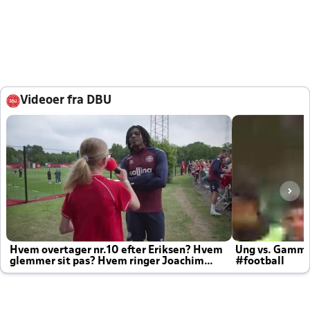
Videoer fra DBU
Hvem overtager nr.10 efter Eriksen? Hvem
Ung vs. Gamm
glemmer sit pas? Hvem ringer Joachim
#football
altid til efter kampe?