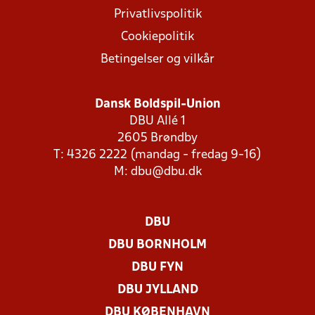
Privatlivspolitik
Cookiepolitik
Betingelser og vilkår
Dansk Boldspil-Union
DBU Allé 1
2605 Brøndby
T: 4326 2222 (mandag - fredag 9-16)
M:
dbu@dbu.dk
DBU
DBU BORNHOLM
DBU FYN
DBU JYLLAND
DBU KØBENHAVN