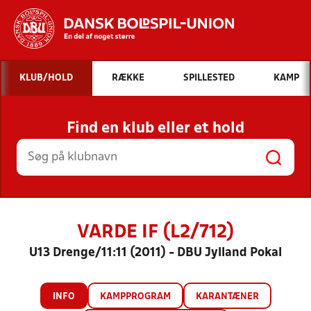
Hvad vil du søge efter?
KLUB/HOLD
RÆKKE
SPILLESTED
KAMP
INDHOLD OG NYHEDER
Find en klub eller et hold
STILLINGER, RESULTATER, KLUBBER OG
HOLD
VARDE IF (L2/712)
U13 Drenge/11:11 (2011) - DBU Jylland Pokal
INFO
KAMPPROGRAM
KARANTÆNER