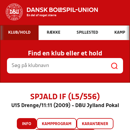
Hvad vil du søge efter?
KLUB/HOLD
RÆKKE
SPILLESTED
KAMP
INDHOLD OG NYHEDER
Find en klub eller et hold
STILLINGER, RESULTATER, KLUBBER OG
HOLD
SPJALD IF (L5/556)
U15 Drenge/11:11 (2009) - DBU Jylland Pokal
INFO
KAMPPROGRAM
KARANTÆNER