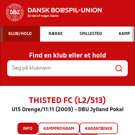
Hvad vil du søge efter?
KLUB/HOLD
RÆKKE
SPILLESTED
KAMP
INDHOLD OG NYHEDER
Find en klub eller et hold
STILLINGER, RESULTATER, KLUBBER OG
HOLD
THISTED FC (L2/513)
U15 Drenge/11:11 (2009) - DBU Jylland Pokal
INFO
KAMPPROGRAM
KARANTÆNER