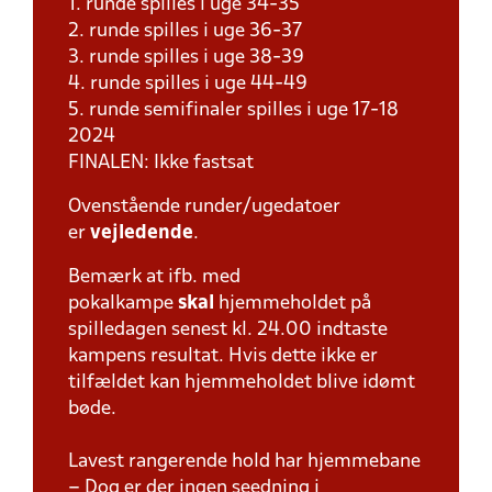
1. runde spilles i uge 34-35
2. runde spilles i uge 36-37
3. runde spilles i uge 38-39
4. runde spilles i uge 44-49
5. runde semifinaler spilles i uge 17-18
2024
FINALEN: Ikke fastsat
Ovenstående runder/ugedatoer
er
vejledende
.
Bemærk at ifb. med
pokalkampe
skal
hjemmeholdet på
spilledagen senest kl. 24.00 indtaste
kampens resultat. Hvis dette ikke er
tilfældet kan hjemmeholdet blive idømt
bøde.
Lavest rangerende hold har hjemmebane
– Dog er der ingen seedning i