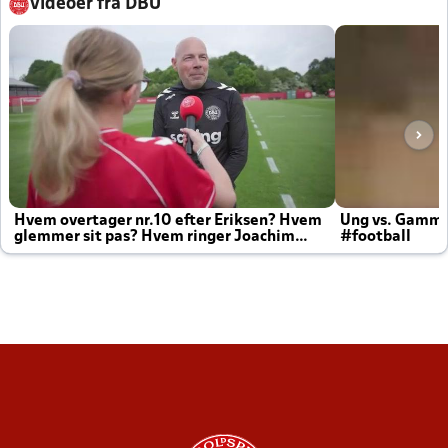
Videoer fra DBU
Hvem overtager nr.10 efter Eriksen? Hvem
Ung vs. Gamm
glemmer sit pas? Hvem ringer Joachim
#football
altid til efter kampe?