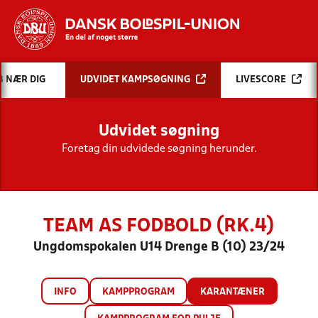
Hvad vil du søge efter?
B NÆR DIG
UDVIDET KAMPSØGNING
LIVESCORE
INDHOLD OG NYHEDER
Udvidet søgning
STILLINGER, RESULTATER, KLUBBER OG
HOLD
Foretag din udvidede søgning herunder.
TEAM AS FODBOLD (RK.4)
Ungdomspokalen U14 Drenge B (10) 23/24
INFO
KAMPPROGRAM
KARANTÆNER