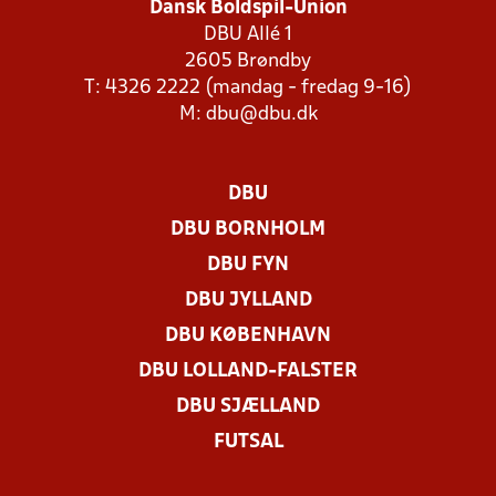
Dansk Boldspil-Union
DBU Allé 1
2605 Brøndby
T: 4326 2222 (mandag - fredag 9-16)
M:
dbu@dbu.dk
DBU
DBU BORNHOLM
DBU FYN
DBU JYLLAND
DBU KØBENHAVN
DBU LOLLAND-FALSTER
DBU SJÆLLAND
FUTSAL