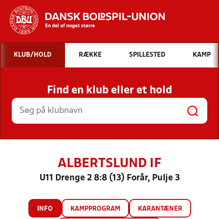
Hvad vil du søge efter?
KLUB/HOLD
RÆKKE
SPILLESTED
KAMP
INDHOLD OG NYHEDER
Find en klub eller et hold
STILLINGER, RESULTATER, KLUBBER OG
HOLD
ALBERTSLUND IF
U11 Drenge 2 8:8 (13) Forår, Pulje 3
INFO
KAMPPROGRAM
KARANTÆNER