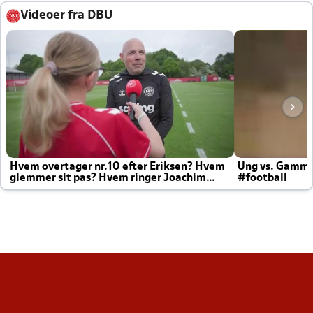
Videoer fra DBU
Hvem overtager nr.10 efter Eriksen? Hvem
Ung vs. Gamm
glemmer sit pas? Hvem ringer Joachim
#football
altid til efter kampe?