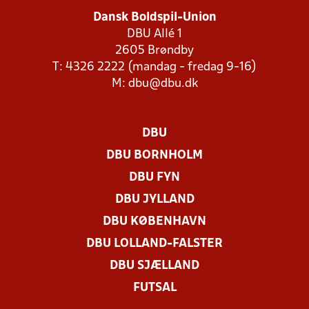
Dansk Boldspil-Union
DBU Allé 1
2605 Brøndby
T: 4326 2222 (mandag - fredag 9-16)
M:
dbu@dbu.dk
DBU
DBU BORNHOLM
DBU FYN
DBU JYLLAND
DBU KØBENHAVN
DBU LOLLAND-FALSTER
DBU SJÆLLAND
FUTSAL