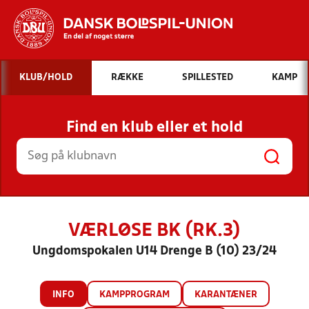
Hvad vil du søge efter?
KLUB/HOLD
RÆKKE
SPILLESTED
KAMP
INDHOLD OG NYHEDER
Find en klub eller et hold
STILLINGER, RESULTATER, KLUBBER OG
HOLD
VÆRLØSE BK (RK.3)
Ungdomspokalen U14 Drenge B (10) 23/24
INFO
KAMPPROGRAM
KARANTÆNER