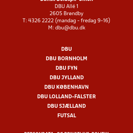
DBU Allé 1
2605 Brøndby
T: 4326 2222 (mandag - fredag 9-16)
M:
dbu@dbu.dk
DBU
DBU BORNHOLM
DBU FYN
DBU JYLLAND
DBU KØBENHAVN
DBU LOLLAND-FALSTER
DBU SJÆLLAND
FUTSAL