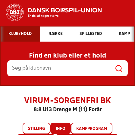
Hvad vil du søge efter?
KLUB/HOLD
RÆKKE
SPILLESTED
KAMP
INDHOLD OG NYHEDER
Find en klub eller et hold
STILLINGER, RESULTATER, KLUBBER OG
HOLD
VIRUM-SORGENFRI BK
8:8 U13 Drenge M (11) Forår
STILLING
INFO
KAMPPROGRAM