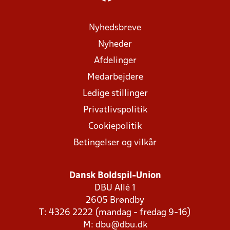
Nyhedsbreve
Nyheder
Afdelinger
Medarbejdere
Ledige stillinger
Privatlivspolitik
Cookiepolitik
Betingelser og vilkår
Dansk Boldspil-Union
DBU Allé 1
2605 Brøndby
T: 4326 2222 (mandag - fredag 9-16)
M:
dbu@dbu.dk