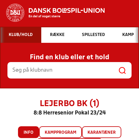
Hvad vil du søge efter?
KLUB/HOLD
RÆKKE
SPILLESTED
KAMP
INDHOLD OG NYHEDER
Find en klub eller et hold
STILLINGER, RESULTATER, KLUBBER OG
HOLD
LEJERBO BK (1)
8:8 Herresenior Pokal 23/24
INFO
KAMPPROGRAM
KARANTÆNER