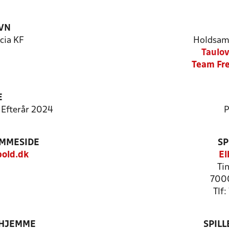
VN
cia KF
Holdsam
Taulo
Team Fre
E
- Efterår 2024
P
EMMESIDE
SP
bold.dk
El
Ti
7000
Tlf
 HJEMME
SPIL