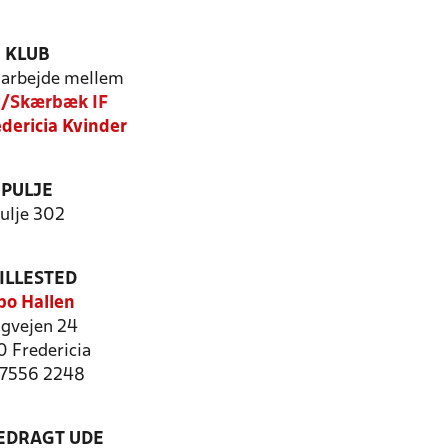
KLUB
arbejde mellem
v/Skærbæk IF
dericia Kvinder
PULJE
ulje 302
ILLESTED
bo Hallen
ngvejen 24
 Fredericia
: 7556 2248
LEDRAGT UDE