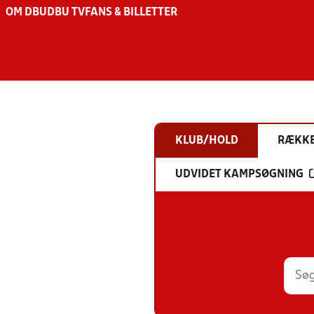
OM DBU
DBU TV
FANS & BILLETTER
KLUB/HOLD
RÆKK
UDVIDET KAMPSØGNING