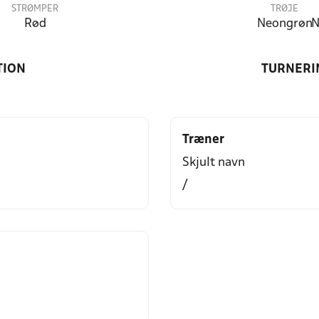
STRØMPER
TRØJE
Rød
Neongrøn
N
TION
TURNERI
Træner
Skjult navn
/