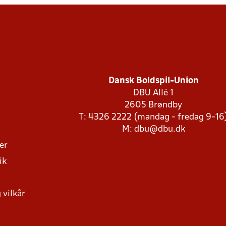
Dansk Boldspil-Union
DBU Allé 1
2605 Brøndby
T: 4326 2222 (mandag - fredag 9-16
M:
dbu@dbu.dk
ger
ik
 vilkår