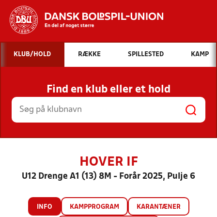
Hvad vil du søge efter?
KLUB/HOLD
RÆKKE
SPILLESTED
KAMP
INDHOLD OG NYHEDER
Find en klub eller et hold
STILLINGER, RESULTATER, KLUBBER OG
HOLD
HOVER IF
U12 Drenge A1 (13) 8M - Forår 2025, Pulje 6
INFO
KAMPPROGRAM
KARANTÆNER