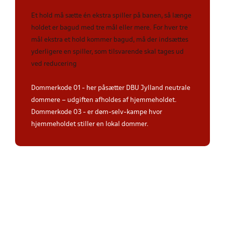
Et hold må sætte én ekstra spiller på banen, så længe
holdet er bagud med tre mål eller mere. For hver tre
mål ekstra et hold kommer bagud, må der indsættes
yderligere en spiller, som tilsvarende skal tages ud
ved reducering
Dommerkode 01 - her påsætter DBU Jylland neutrale
dommere – udgiften afholdes af hjemmeholdet.
Dommerkode 03 - er døm-selv-kampe hvor
hjemmeholdet stiller en lokal dommer.