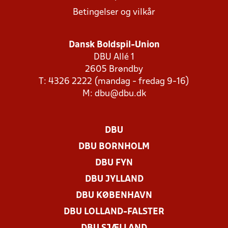
Betingelser og vilkår
Dansk Boldspil-Union
DBU Allé 1
2605 Brøndby
T: 4326 2222 (mandag - fredag 9-16)
M:
dbu@dbu.dk
DBU
DBU BORNHOLM
DBU FYN
DBU JYLLAND
DBU KØBENHAVN
DBU LOLLAND-FALSTER