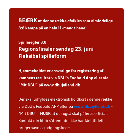
BEÆRK
at denne række afvikles som
almindelige
8:8 kampe
på en halv 11-mands bane!
Spilleregler 8:8
Regionsfinaler søndag 23. juni
Fleksibel spilleform
Hjemmeholdet er ansvarlige for registrering af
kampens resultat via DBU’s Fodbold App eller via
”Mit DBU” på
www.dbujylland.dk
.
Der skal udfyldes elektronisk holdkort i denne række
via DBU's Fodbold APP eller på
www.dbujylland.dk
-
"Mit DBU" -
HUSK
at der også skal påføres officials.
Kontakt din klub såfremt du ikke har fået tildelt
brugernavn og adgangskode.