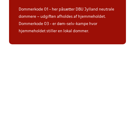
Dommerkode 01 - her påsætter DBU Jylland neutrale
dommere – udgiften afholdes af hjemmeholdet.
Dommerkode 03 - er døm-selv-kampe hvor
hjemmeholdet stiller en lokal dommer.