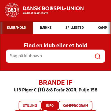
Hvad vil du søge efter?
KLUB/HOLD
RÆKKE
SPILLESTED
KAMP
INDHOLD OG NYHEDER
Find en klub eller et hold
STILLINGER, RESULTATER, KLUBBER OG
HOLD
BRANDE IF
U13 Piger C (11) 8:8 Forår 2024, Pulje 158
STILLING
INFO
KAMPPROGRAM