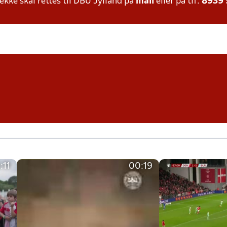
ke skal rettes til DBU Jylland på
mail
eller på tlf:
8939
:11
00:19