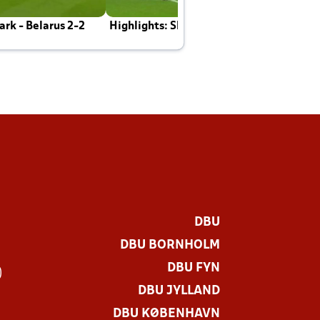
rk - Belarus 2-2
Highlights: Skotland - Danmark 4-2
J
E
DBU
DBU BORNHOLM
DBU FYN
)
DBU JYLLAND
DBU KØBENHAVN