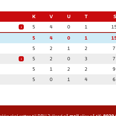
K
V
U
T
5
4
0
1
1
i
5
4
0
1
1
5
2
1
2
7
5
2
0
3
7
i
5
1
2
2
9
5
0
1
4
6