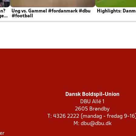
en?
Ung vs. Gammel #fordanmark #dbu
Highlights: Danma
ger
#football
Dansk Boldspil-Union
DBU Allé 1
2605 Brøndby
T: 4326 2222 (mandag - fredag 9-16
M:
dbu@dbu.dk
ger