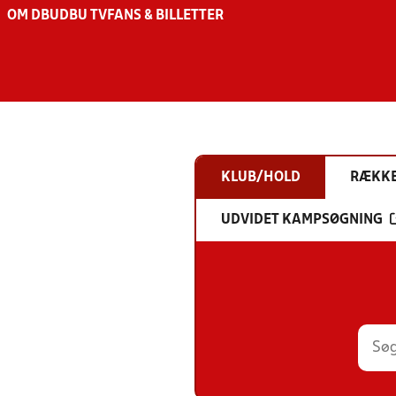
OM DBU
DBU TV
FANS & BILLETTER
KLUB/HOLD
RÆKK
UDVIDET KAMPSØGNING