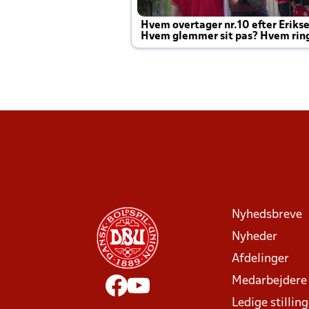
Hvem overtager nr.10 efter Eriks
Hvem glemmer sit pas? Hvem rin
Joachim altid til efter kampe?
Nyhedsbreve
Nyheder
Afdelinger
Medarbejdere
Ledige stillin