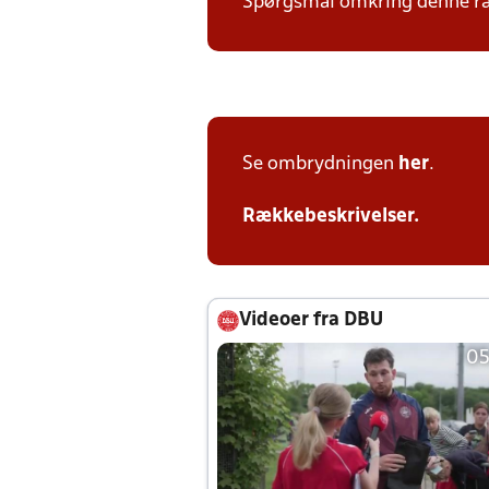
Spørgsmål omkring denne ræk
Se ombrydningen
her
.
Rækkebeskrivelser
.
Videoer fra DBU
05