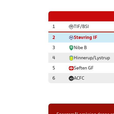
1
TIF/BSI
2
Støvring IF
3
Nibe B
4
Hinnerup/Lystrup
5
Søften GF
6
ACFC