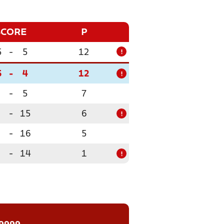
SCORE
P
5
-
5
12
!
5
-
4
12
!
-
5
7
-
15
6
!
-
16
5
-
14
1
!