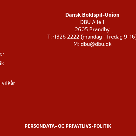
Dansk Boldspil-Union
DBU Allé 1
2605 Brøndby
T: 4326 2222 (mandag - fredag 9-16
M:
dbu@dbu.dk
ger
ik
 vilkår
PERSONDATA- OG PRIVATLIVS-POLITIK