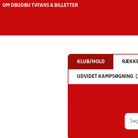
OM DBU
DBU TV
FANS & BILLETTER
KLUB/HOLD
RÆKK
UDVIDET KAMPSØGNING