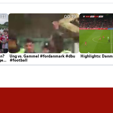
:11
00:19
en?
Ung vs. Gammel #fordanmark #dbu
Highlights: Danma
ger
#football