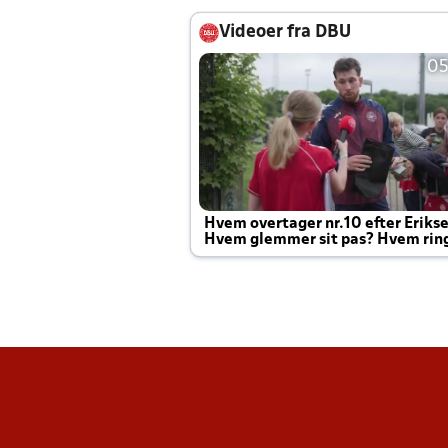
Videoer fra DBU
05
Hvem overtager nr.10 efter Eriks
Hvem glemmer sit pas? Hvem rin
Joachim altid til efter kampe?