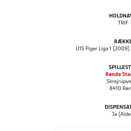
HOLDNA
TRIF
RÆKK
U15 Piger Liga 1 (2009) 
SPILLES
Rønde Sta
Skrejrupve
8410 Rø
DISPENSA
Ja (Alde