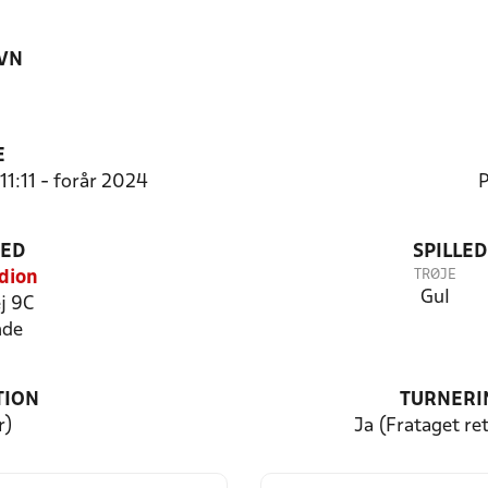
VN
E
11:11 - forår 2024
P
TED
SPILLE
TRØJE
dion
Gul
j 9C
nde
TION
TURNERI
r)
Ja (Frataget ret