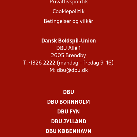
Privatlivspolitik
Cookiepolitik
Betingelser og vilkår
Dansk Boldspil-Union
DBU Allé 1
2605 Brøndby
T: 4326 2222 (mandag - fredag 9-16)
M:
dbu@dbu.dk
DBU
DBU BORNHOLM
DBU FYN
DBU JYLLAND
DBU KØBENHAVN