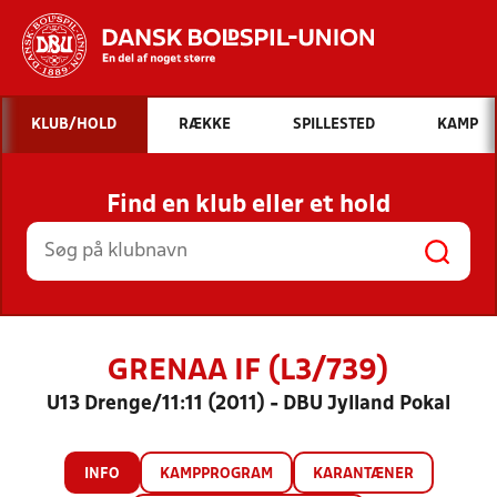
Hvad vil du søge efter?
KLUB/HOLD
RÆKKE
SPILLESTED
KAMP
INDHOLD OG NYHEDER
Find en klub eller et hold
STILLINGER, RESULTATER, KLUBBER OG
HOLD
GRENAA IF (L3/739)
U13 Drenge/11:11 (2011) - DBU Jylland Pokal
INFO
KAMPPROGRAM
KARANTÆNER