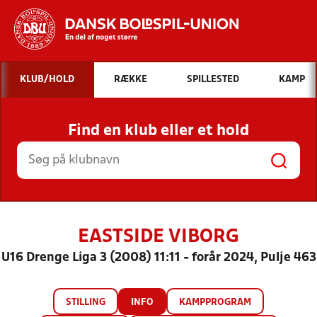
Hvad vil du søge efter?
KLUB/HOLD
RÆKKE
SPILLESTED
KAMP
INDHOLD OG NYHEDER
Find en klub eller et hold
STILLINGER, RESULTATER, KLUBBER OG
HOLD
EASTSIDE VIBORG
U16 Drenge Liga 3 (2008) 11:11 - forår 2024, Pulje 463
STILLING
INFO
KAMPPROGRAM