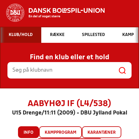
Hvad vil du søge efter?
KLUB/HOLD
RÆKKE
SPILLESTED
KAMP
INDHOLD OG NYHEDER
Find en klub eller et hold
STILLINGER, RESULTATER, KLUBBER OG
HOLD
AABYHØJ IF (L4/538)
U15 Drenge/11:11 (2009) - DBU Jylland Pokal
INFO
KAMPPROGRAM
KARANTÆNER