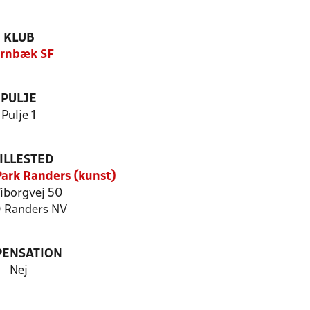
KLUB
rnbæk SF
PULJE
Pulje 1
ILLESTED
ark Randers (kunst)
Viborgvej 50
 Randers NV
PENSATION
Nej