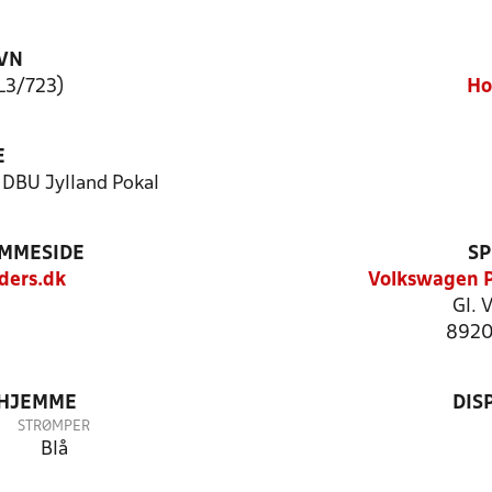
VN
L3/723)
Ho
E
- DBU Jylland Pokal
EMMESIDE
SP
ders.dk
Volkswagen P
Gl. 
8920
 HJEMME
DIS
STRØMPER
Blå