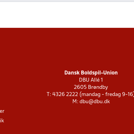
Dansk Boldspil-Union
DBU Allé 1
2605 Brøndby
T: 4326 2222 (mandag - fredag 9-16
M:
dbu@dbu.dk
ger
ik