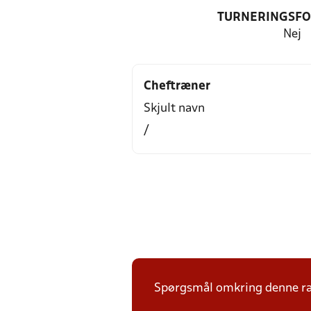
TURNERINGSF
Nej
Cheftræner
Skjult navn
/
Spørgsmål omkring denne ræk