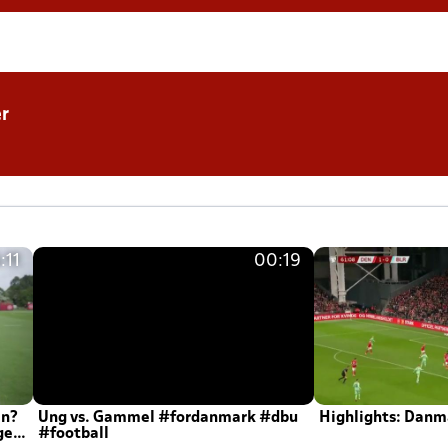
r
:11
00:19
en?
Ung vs. Gammel #fordanmark #dbu
Highlights: Danma
ger
#football