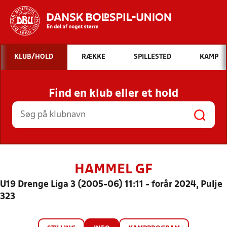
Hvad vil du søge efter?
KLUB/HOLD
RÆKKE
SPILLESTED
KAMP
INDHOLD OG NYHEDER
Find en klub eller et hold
STILLINGER, RESULTATER, KLUBBER OG
HOLD
HAMMEL GF
U19 Drenge Liga 3 (2005-06) 11:11 - forår 2024, Pulje
323