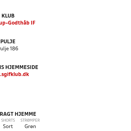
KLUB
up-Godthåb IF
PULJE
ulje 186
S HJEMMESIDE
sgifklub.dk
DRAGT HJEMME
SHORTS
STRØMPER
Sort
Grøn