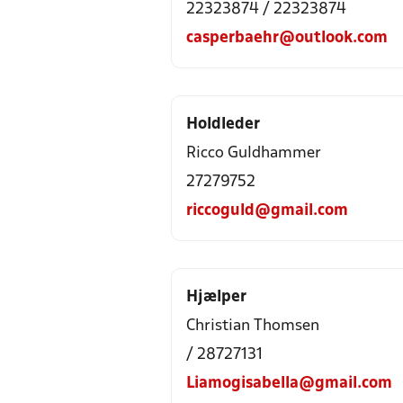
22323874 / 22323874
casperbaehr@outlook.com
Holdleder
Ricco Guldhammer
27279752
riccoguld@gmail.com
Hjælper
Christian Thomsen
/ 28727131
Liamogisabella@gmail.com