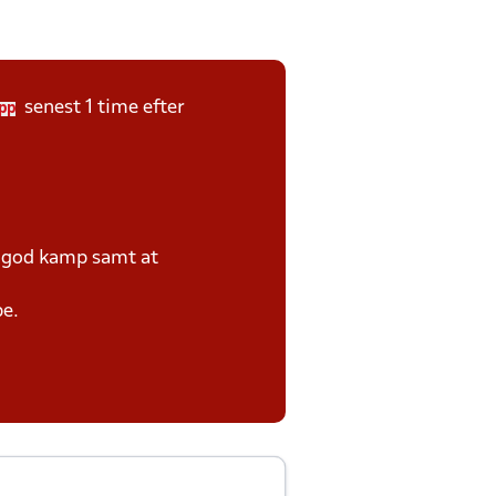
senest 1 time efter
pp
e god kamp samt at
pe.