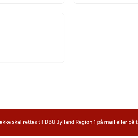
ke skal rettes til DBU Jylland Region 1 på
mail
eller på t