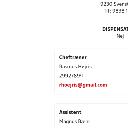
9230 Svenst
Tlf: 9838 
DISPENSA
Nej
Cheftræner
Rasmus Højris
29927894
rhoejris@gmail.com
Assistent
Magnus Bæhr