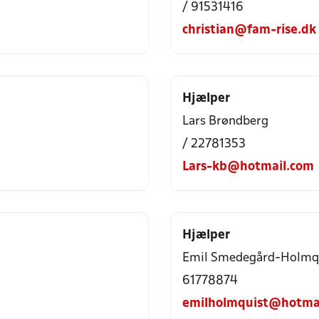
/ 91531416
christian@fam-rise.dk
Hjælper
Lars Brøndberg
/ 22781353
Lars-kb@hotmail.com
Hjælper
Emil Smedegård-Holmq
61778874
emilholmquist@hotma