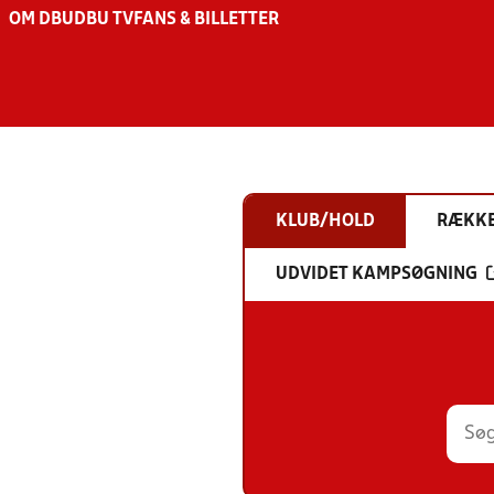
OM DBU
DBU TV
FANS & BILLETTER
KLUB/HOLD
RÆKK
UDVIDET KAMPSØGNING