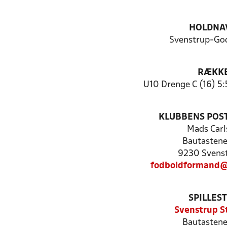
HOLDNA
Svenstrup-God
RÆKK
U10 Drenge C (16) 5
KLUBBENS POS
Mads Carl
Bautastene
9230 Svenst
fodboldformand@
SPILLES
Svenstrup S
Bautastene