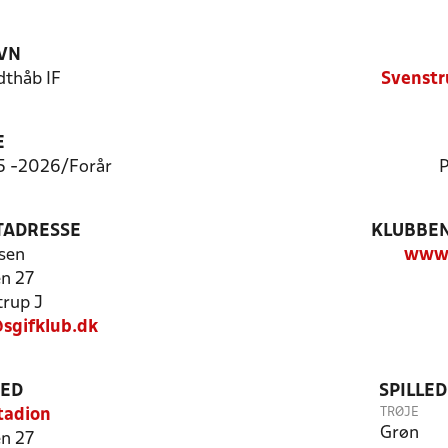
VN
thåb IF
Svenstr
E
:5 -2026/Forår
P
TADRESSE
KLUBBEN
sen
www.
n 27
rup J
sgifklub.dk
TED
SPILLE
TRØJE
tadion
Grøn
n 27