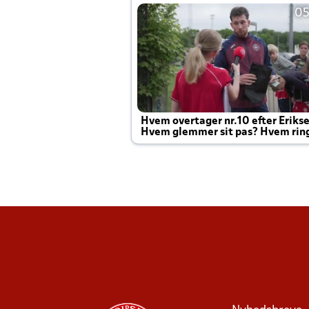
05
Hvem overtager nr.10 efter Eriks
Hvem glemmer sit pas? Hvem rin
Joachim altid til efter kampe?