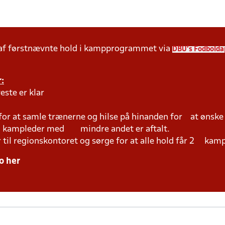
 af førstnævnte hold i kampprogrammet via
DBU's Fodbolda
:
este er klar
 for at samle trænerne og hilse på hinanden for at ønsk
ed kampleder med mindre andet er aftalt.
r til regionskontoret og sørge for at alle hold får 2 kam
o her