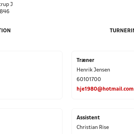
rup J
1846
TION
TURNERI
Træner
Henrik Jensen
60101700
hje1980@hotmail.com
Assistent
Christian Rise