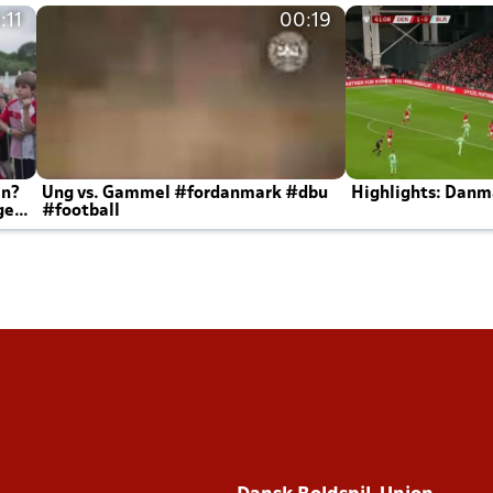
:11
00:19
en?
Ung vs. Gammel #fordanmark #dbu
Highlights: Danma
ger
#football