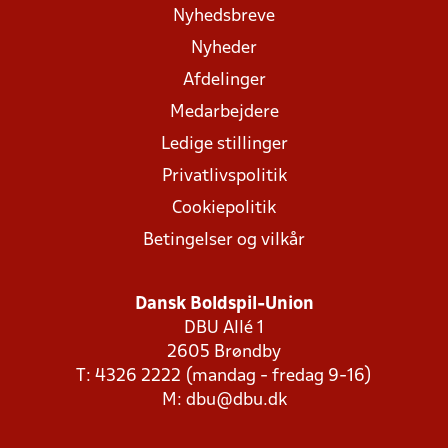
Nyhedsbreve
Nyheder
Afdelinger
Medarbejdere
Ledige stillinger
Privatlivspolitik
Cookiepolitik
Betingelser og vilkår
Dansk Boldspil-Union
DBU Allé 1
2605 Brøndby
T: 4326 2222 (mandag - fredag 9-16)
M:
dbu@dbu.dk