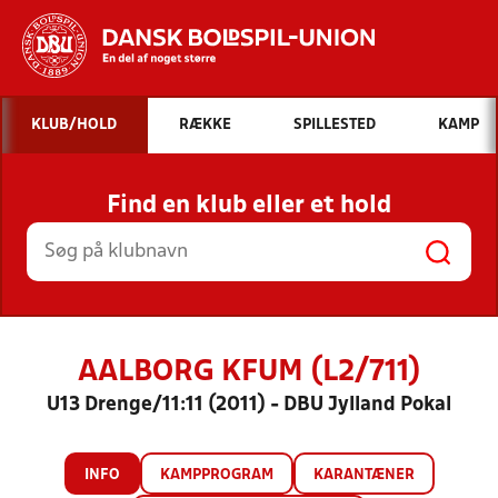
Hvad vil du søge efter?
KLUB/HOLD
RÆKKE
SPILLESTED
KAMP
INDHOLD OG NYHEDER
Find en klub eller et hold
STILLINGER, RESULTATER, KLUBBER OG
HOLD
AALBORG KFUM (L2/711)
U13 Drenge/11:11 (2011) - DBU Jylland Pokal
INFO
KAMPPROGRAM
KARANTÆNER