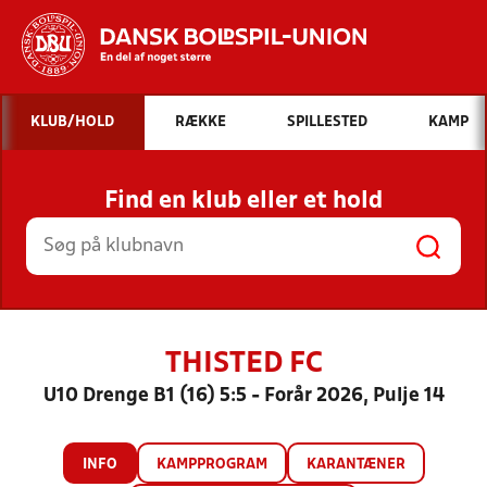
Hvad vil du søge efter?
KLUB/HOLD
RÆKKE
SPILLESTED
KAMP
INDHOLD OG NYHEDER
Find en klub eller et hold
STILLINGER, RESULTATER, KLUBBER OG
HOLD
THISTED FC
U10 Drenge B1 (16) 5:5 - Forår 2026, Pulje 14
INFO
KAMPPROGRAM
KARANTÆNER