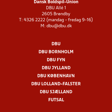
Dansk Boldspil-Union
DBU Allé 1
2605 Brøndby
T: 4326 2222 (mandag - fredag 9-16)
M:
dbu@dbu.dk
DBU
DBU BORNHOLM
DBU FYN
DBU JYLLAND
DBU KØBENHAVN
DBU LOLLAND-FALSTER
DBU SJÆLLAND
FUTSAL