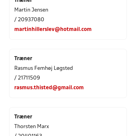
Træner
Martin Jensen
/ 20937080
martinhillerslev@hotmail.com
Træner
Rasmus Femhøj Løgsted
/ 21711509
rasmus.thisted@gmail.com
Træner
Thorsten Marx