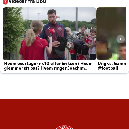
Videoer fra DBU
Hvem overtager nr.10 efter Eriksen? Hvem
Ung vs. Gamm
glemmer sit pas? Hvem ringer Joachim
#football
altid til efter kampe?