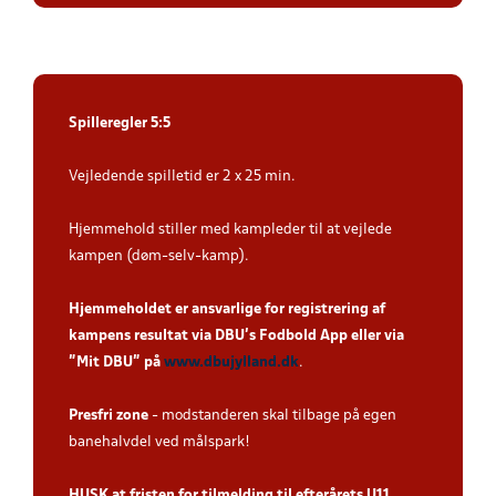
Spilleregler 5:5
Vejledende spilletid er 2 x 25 min.
Hjemmehold stiller med kampleder til at vejlede
kampen (døm-selv-kamp).
Hjemmeholdet er ansvarlige for registrering af
kampens resultat via DBU’s Fodbold App eller via
”Mit DBU” på
www.dbujylland.dk
.
Presfri zone
- modstanderen skal tilbage på egen
banehalvdel ved målspark!
HUSK at fristen for tilmelding til efterårets U11