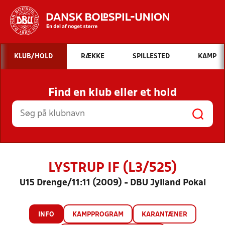
Hvad vil du søge efter?
KLUB/HOLD
RÆKKE
SPILLESTED
KAMP
INDHOLD OG NYHEDER
Find en klub eller et hold
STILLINGER, RESULTATER, KLUBBER OG
HOLD
LYSTRUP IF (L3/525)
U15 Drenge/11:11 (2009) - DBU Jylland Pokal
INFO
KAMPPROGRAM
KARANTÆNER