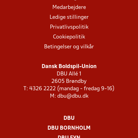
Medarbejdere
Ledige stillinger
Privatlivspolitik
Cookiepolitik
Betingelser og vilkår
Dansk Boldspil-Union
DBU Allé 1
2605 Brøndby
T: 4326 2222 (mandag - fredag 9-16)
M:
dbu@dbu.dk
DBU
DBU BORNHOLM