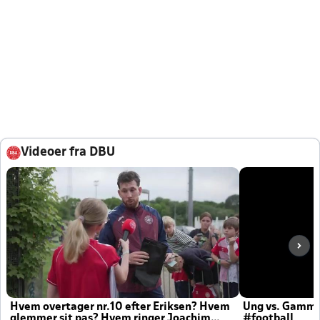
Videoer fra DBU
Hvem overtager nr.10 efter Eriksen? Hvem
Ung vs. Gamm
glemmer sit pas? Hvem ringer Joachim
#football