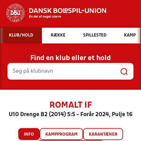
Hvad vil du søge efter?
KLUB/HOLD
RÆKKE
SPILLESTED
KAMP
INDHOLD OG NYHEDER
Find en klub eller et hold
STILLINGER, RESULTATER, KLUBBER OG
HOLD
ROMALT IF
U10 Drenge B2 (2014) 5:5 - Forår 2024, Pulje 16
INFO
KAMPPROGRAM
KARANTÆNER