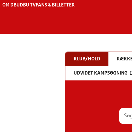
OM DBU
DBU TV
FANS & BILLETTER
KLUB/HOLD
RÆKK
UDVIDET KAMPSØGNING