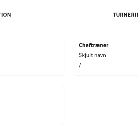
TION
TURNERI
Cheftræner
Skjult navn
/