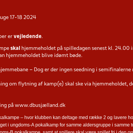
i uge 17-18 2024
oer er
vejledende
.
ampe
skal
hjemmeholdet på spilledagen senest kl. 24.00 i
 kan hjemmeholdet blive idømt bøde.
hjemmebane – Dog er der ingen seedning i semifinalerne 
g om flytning af kamp(e) skal ske via hjemmeholdet, der
ring på www.dbusjælland.dk
kalkampe – hvor klubben kan deltage med række 2 og lavere hol
ltaget i ungdoms-A pokalkamp for samme aldersgruppe i samme t
ms-B pokalkampe, samt at spillere skal være spillet fri i den o