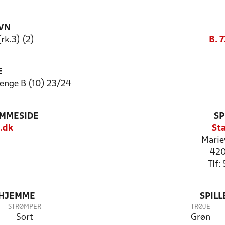
VN
(rk.3) (2)
B. 7
E
nge B (10) 23/24
EMMESIDE
SP
.dk
St
Marie
420
Tlf
 HJEMME
SPIL
STRØMPER
TRØJE
Sort
Grøn