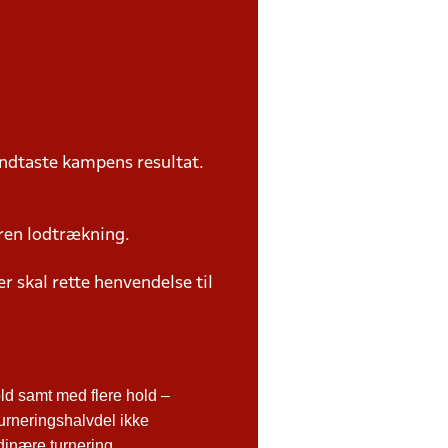
ndtaste kampens resultat.
ren lodtrækning.
 skal rette henvendelse til
d samt med flere hold –
urneringshalvdel ikke
rdinære turnering