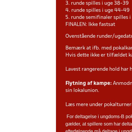
3. runde spilles i uge 38-39
4. runde spilles i uge 44-49
5. runde semifinaler spilles 
FINALEN: Ikke fastsat
Ovenstående runder/ugedat
Bemærk at ifb. med pokalk
Hvis dette ikke er tilfældet
Lavest rangerende hold har 
Flytning af kampe:
Anmodnin
sin lokalunion.
Læs mere under pokalturne
For deltagelse i ungdoms-B po
gælder, at spillere som har de
efterfølgende må deltage i ungdo