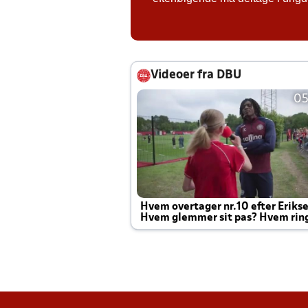
Videoer fra DBU
05
Hvem overtager nr.10 efter Eriks
Hvem glemmer sit pas? Hvem rin
Joachim altid til efter kampe?