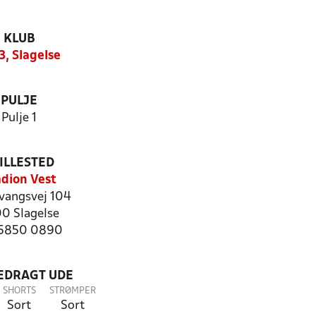
KLUB
3, Slagelse
PULJE
Pulje 1
ILLESTED
adion Vest
vangsvej 104
0 Slagelse
: 5850 0890
LEDRAGT UDE
SHORTS
STRØMPER
Sort
Sort