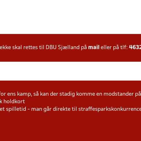
ke skal rettes til DBU Sjælland på
mail
eller på tlf:
463
 for ens kamp, så kan der stadig komme en modstander 
k holdkort
t spilletid - man går direkte til straffesparkskonkurrence