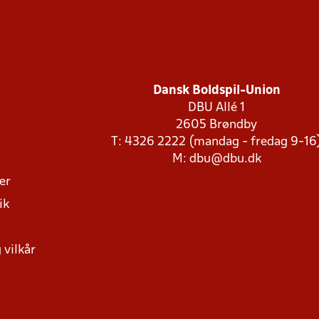
Dansk Boldspil-Union
DBU Allé 1
2605 Brøndby
T: 4326 2222 (mandag - fredag 9-16
M:
dbu@dbu.dk
ger
ik
 vilkår