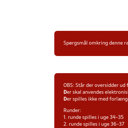
Spørgsmål omkring denne ræk
OBS: Står der oversidder ud
D
er skal anvendes elektronis
D
er spilles ikke med forlænge
Runder:
1. runde spilles i uge 34-35
2. runde spilles i uge 36-37