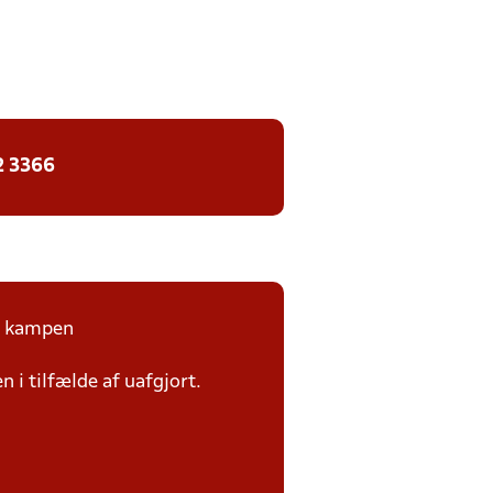
2 3366
på kampen
n i tilfælde af uafgjort.