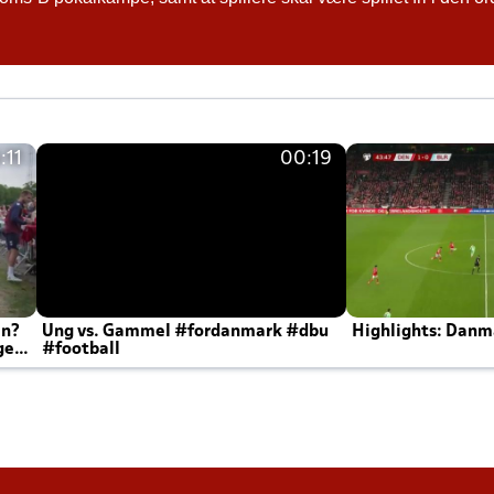
:11
00:19
en?
Ung vs. Gammel #fordanmark #dbu
Highlights: Danma
ger
#football