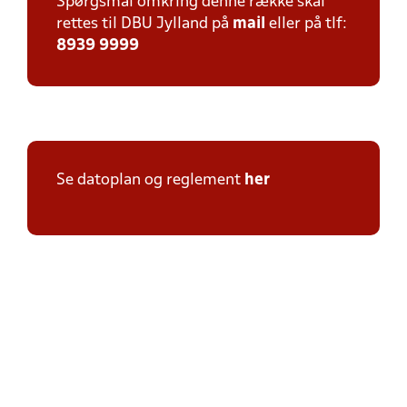
Spørgsmål omkring denne række skal
rettes til DBU Jylland på
mail
eller på tlf:
8939 9999
Se datoplan og reglement
her