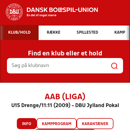
Hvad vil du søge efter?
KLUB/HOLD
RÆKKE
SPILLESTED
KAMP
INDHOLD OG NYHEDER
Find en klub eller et hold
STILLINGER, RESULTATER, KLUBBER OG
HOLD
AAB (LIGA)
U15 Drenge/11:11 (2009) - DBU Jylland Pokal
INFO
KAMPPROGRAM
KARANTÆNER