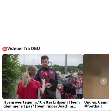
Videoer fra DBU
Hvem overtager nr.10 efter Eriksen? Hvem
Ung vs. Gamm
glemmer sit pas? Hvem ringer Joachim
#football
altid til efter kampe?