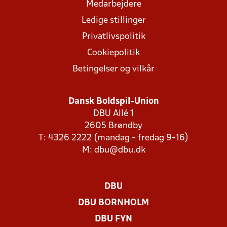
Medarbejdere
Ledige stillinger
Privatlivspolitik
Cookiepolitik
Betingelser og vilkår
Dansk Boldspil-Union
DBU Allé 1
2605 Brøndby
T: 4326 2222 (mandag - fredag 9-16)
M:
dbu@dbu.dk
DBU
DBU BORNHOLM
DBU FYN