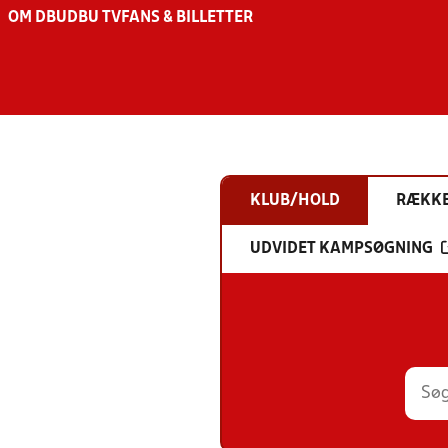
OM DBU
DBU TV
FANS & BILLETTER
KLUB/HOLD
RÆKK
UDVIDET KAMPSØGNING