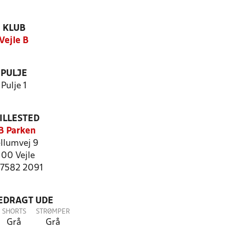
KLUB
Vejle B
PULJE
Pulje 1
ILLESTED
B Parken
llumvej 9
100 Vejle
: 7582 2091
LEDRAGT UDE
SHORTS
STRØMPER
Grå
Grå