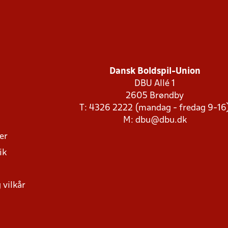
Dansk Boldspil-Union
DBU Allé 1
2605 Brøndby
T: 4326 2222 (mandag - fredag 9-16
M:
dbu@dbu.dk
ger
ik
 vilkår