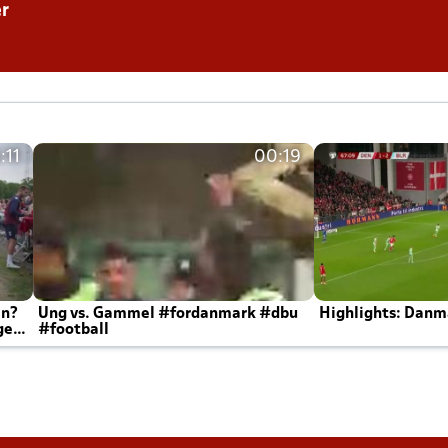
r
:11
00:19
en?
Ung vs. Gammel #fordanmark #dbu
Highlights: Danma
ger
#football