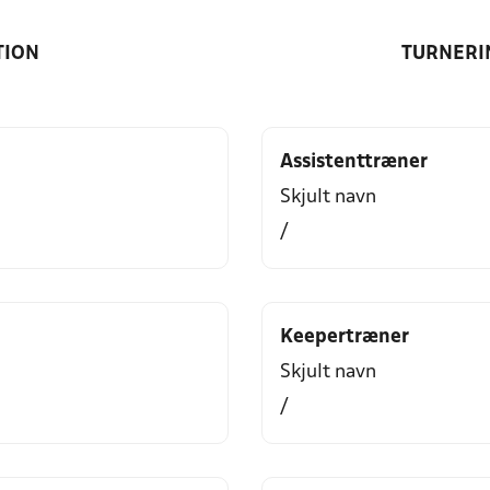
TION
TURNERI
Assistenttræner
Skjult navn
/
Keepertræner
Skjult navn
/