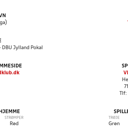
VN
iga)
E
- DBU Jylland Pokal
EMMESIDE
SP
dklub.dk
V
He
7
Tlf
 HJEMME
SPIL
STRØMPER
TRØJE
Rød
Grøn