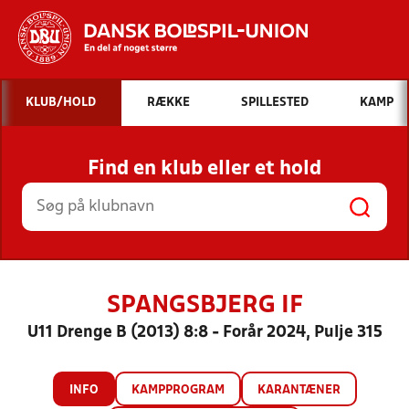
Hvad vil du søge efter?
KLUB/HOLD
RÆKKE
SPILLESTED
KAMP
INDHOLD OG NYHEDER
Find en klub eller et hold
STILLINGER, RESULTATER, KLUBBER OG
HOLD
SPANGSBJERG IF
U11 Drenge B (2013) 8:8 - Forår 2024, Pulje 315
INFO
KAMPPROGRAM
KARANTÆNER