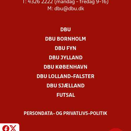
T: 4326 2222 (mandag - fredag 9-16)
M:
dbu@dbu.dk
DBU
DBU BORNHOLM
DBU FYN
DBU JYLLAND
DBU KØBENHAVN
DBU LOLLAND-FALSTER
DBU SJÆLLAND
FUTSAL
PERSONDATA- OG PRIVATLIVS-POLITIK