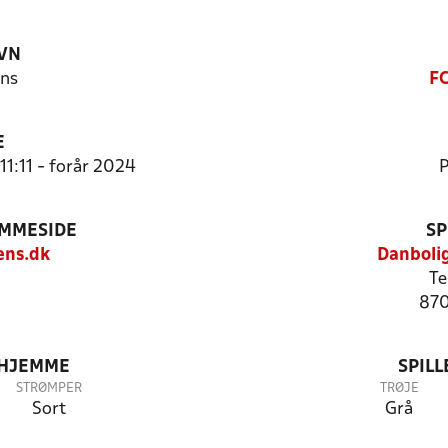
VN
ns
FC
E
11:11 - forår 2024
P
EMMESIDE
SP
ens.dk
Danboli
Te
870
 HJEMME
SPIL
STRØMPER
TRØJE
Sort
Grå