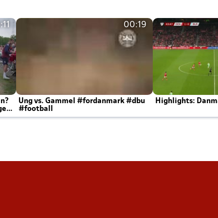
:11
00:19
en?
Ung vs. Gammel #fordanmark #dbu
Highlights: Danma
ger
#football