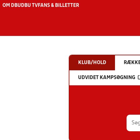
OM DBU
DBU TV
FANS & BILLETTER
KLUB/HOLD
RÆKK
UDVIDET KAMPSØGNING