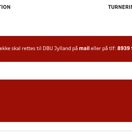
TION
TURNERI
ke skal rettes til DBU Jylland på
mail
eller på tlf:
8939