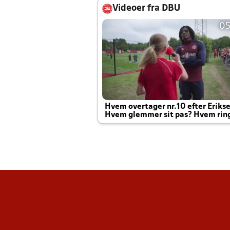
Videoer fra DBU
05
Hvem overtager nr.10 efter Eriks
Hvem glemmer sit pas? Hvem rin
Joachim altid til efter kampe?