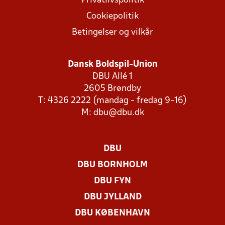
Privatlivspolitik
Cookiepolitik
Betingelser og vilkår
Dansk Boldspil-Union
DBU Allé 1
2605 Brøndby
T: 4326 2222 (mandag - fredag 9-16)
M:
dbu@dbu.dk
DBU
DBU BORNHOLM
DBU FYN
DBU JYLLAND
DBU KØBENHAVN