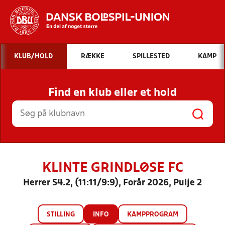
Hvad vil du søge efter?
KLUB/HOLD
RÆKKE
SPILLESTED
KAMP
INDHOLD OG NYHEDER
Find en klub eller et hold
STILLINGER, RESULTATER, KLUBBER OG
HOLD
KLINTE GRINDLØSE FC
Herrer S4.2, (11:11/9:9), Forår 2026, Pulje 2
STILLING
INFO
KAMPPROGRAM