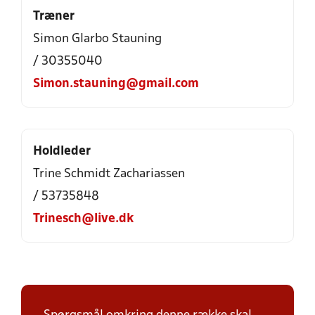
Træner
Simon Glarbo Stauning
/ 30355040
Simon.stauning@gmail.com
Holdleder
Trine Schmidt Zachariassen
/ 53735848
Trinesch@live.dk