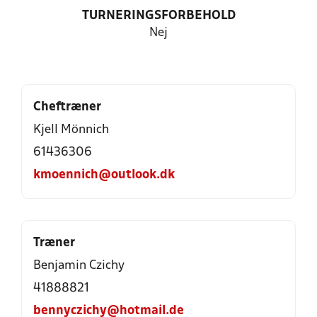
TURNERINGSFORBEHOLD
Nej
Cheftræner
Kjell Mönnich
61436306
kmoennich@outlook.dk
Træner
Benjamin Czichy
41888821
bennyczichy@hotmail.de