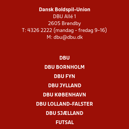
Dansk Boldspil-Union
DBU Allé 1
2605 Brøndby
T: 4326 2222 (mandag - fredag 9-16)
M:
dbu@dbu.dk
DBU
DBU BORNHOLM
DBU FYN
DBU JYLLAND
DBU KØBENHAVN
DBU LOLLAND-FALSTER
DBU SJÆLLAND
FUTSAL