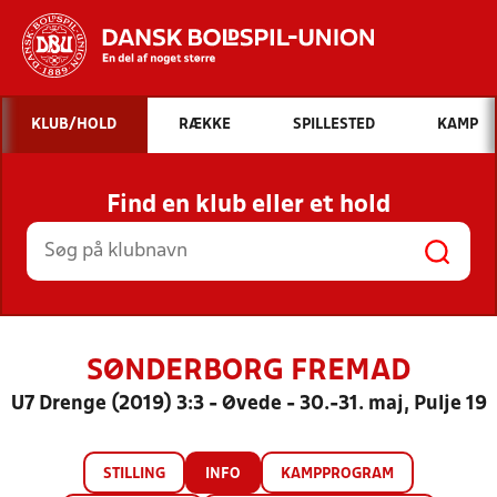
Hvad vil du søge efter?
KLUB/HOLD
RÆKKE
SPILLESTED
KAMP
INDHOLD OG NYHEDER
Find en klub eller et hold
STILLINGER, RESULTATER, KLUBBER OG
HOLD
SØNDERBORG FREMAD
U7 Drenge (2019) 3:3 - Øvede - 30.-31. maj, Pulje 19
STILLING
INFO
KAMPPROGRAM