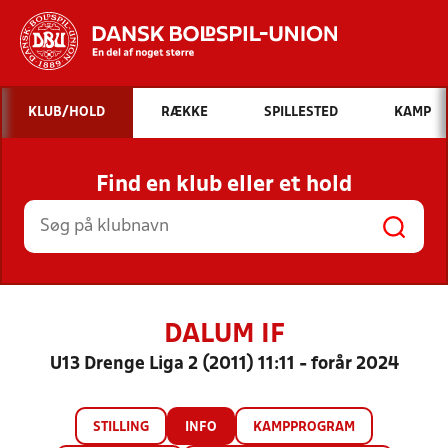
Hvad vil du søge efter?
KLUB/HOLD
RÆKKE
SPILLESTED
KAMP
INDHOLD OG NYHEDER
Find en klub eller et hold
STILLINGER, RESULTATER, KLUBBER OG
HOLD
DALUM IF
U13 Drenge Liga 2 (2011) 11:11 - forår 2024
STILLING
INFO
KAMPPROGRAM